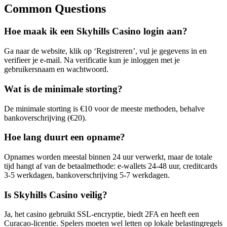
Common Questions
Hoe maak ik een Skyhills Casino login aan?
Ga naar de website, klik op ‘Registreren’, vul je gegevens in en
verifieer je e-mail. Na verificatie kun je inloggen met je
gebruikersnaam en wachtwoord.
Wat is de minimale storting?
De minimale storting is €10 voor de meeste methoden, behalve
bankoverschrijving (€20).
Hoe lang duurt een opname?
Opnames worden meestal binnen 24 uur verwerkt, maar de totale
tijd hangt af van de betaalmethode: e-wallets 24-48 uur, creditcards
3-5 werkdagen, bankoverschrijving 5-7 werkdagen.
Is Skyhills Casino veilig?
Ja, het casino gebruikt SSL-encryptie, biedt 2FA en heeft een
Curacao-licentie. Spelers moeten wel letten op lokale belastingregels