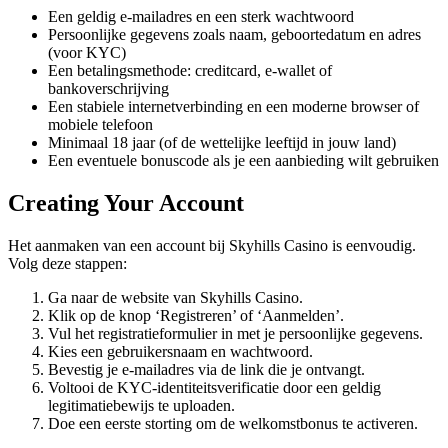
Een geldig e-mailadres en een sterk wachtwoord
Persoonlijke gegevens zoals naam, geboortedatum en adres
(voor KYC)
Een betalingsmethode: creditcard, e-wallet of
bankoverschrijving
Een stabiele internetverbinding en een moderne browser of
mobiele telefoon
Minimaal 18 jaar (of de wettelijke leeftijd in jouw land)
Een eventuele bonuscode als je een aanbieding wilt gebruiken
Creating Your Account
Het aanmaken van een account bij Skyhills Casino is eenvoudig.
Volg deze stappen:
Ga naar de website van Skyhills Casino.
Klik op de knop ‘Registreren’ of ‘Aanmelden’.
Vul het registratieformulier in met je persoonlijke gegevens.
Kies een gebruikersnaam en wachtwoord.
Bevestig je e-mailadres via de link die je ontvangt.
Voltooi de KYC-identiteitsverificatie door een geldig
legitimatiebewijs te uploaden.
Doe een eerste storting om de welkomstbonus te activeren.