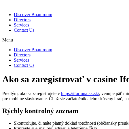
Discover Boardroom
Directors
Services
Contact Us
Menu
Discover Boardroom
Directors
Services
Contact Us
Ako sa zaregistrovať v casine I
Predtým, ako sa zaregistrujete v
https://ifortuna-sk.sk/
, venujte päť mi
pre mobilné stávkovanie. Či už ste začiatočník alebo skúsený hráč, 
Rýchly kontrolný zoznam
Skontrolujte, či máte platný doklad totožnosti (občiansky preuk
Pripravte si e‑mailovú adresu a telefónne číslo.