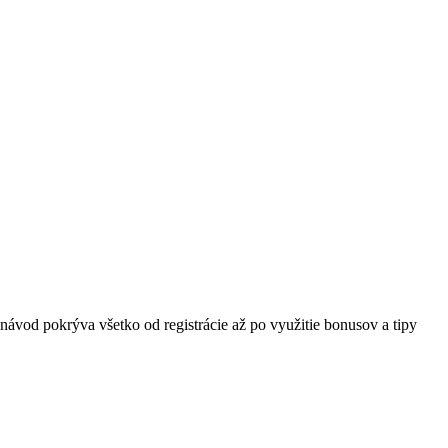
 návod pokrýva všetko od registrácie až po využitie bonusov a tipy