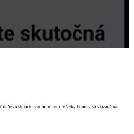
ť daňovú situáciu s odborníkom. Všetky bonusy sú viazané na