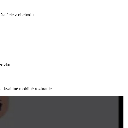
nštalácie z obchodu.
azovku.
a kvalitné mobilné rozhranie.