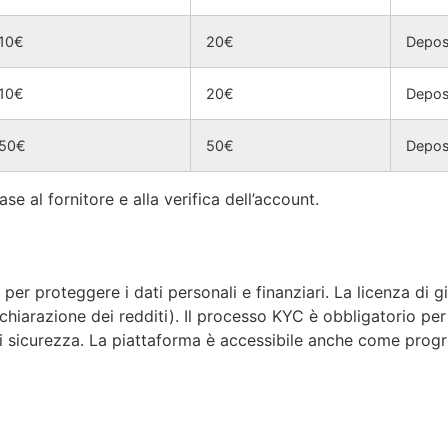
10€
20€
Deposi
10€
20€
Deposi
50€
50€
Deposi
se al fornitore e alla verifica dell’account.
er proteggere i dati personali e finanziari. La licenza di g
hiarazione dei redditi). Il processo KYC è obbligatorio per p
lo di sicurezza. La piattaforma è accessibile anche come pr