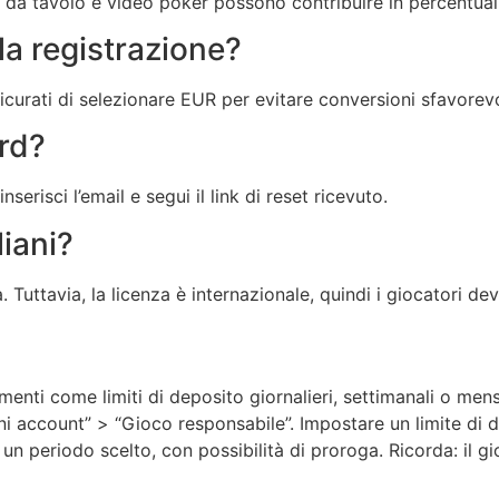
da tavolo e video poker possono contribuire in percentuali i
la registrazione?
ssicurati di selezionare EUR per evitare conversioni sfavorevo
rd?
erisci l’email e segui il link di reset ricevuto.
liani?
iana. Tuttavia, la licenza è internazionale, quindi i giocatori d
ti come limiti di deposito giornalieri, settimanali o mensil
i account” > “Gioco responsabile”. Impostare un limite di de
 un periodo scelto, con possibilità di proroga. Ricorda: il 