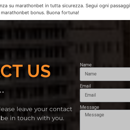
za su marathonbet in tutta sicurezza. Segui ogni passaggio, g
 marathonbet bonus. Buona fortuna!
CT US
Name
Email
Message
ease leave your contact
 be in touch with you.