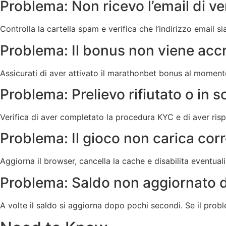
Problema: Non ricevo l’email di ver
Controlla la cartella spam e verifica che l’indirizzo email si
Problema: Il bonus non viene acc
Assicurati di aver attivato il marathonbet bonus al moment
Problema: Prelievo rifiutato o in 
Verifica di aver completato la procedura KYC e di aver risp
Problema: Il gioco non carica cor
Aggiorna il browser, cancella la cache e disabilita eventual
Problema: Saldo non aggiornato d
A volte il saldo si aggiorna dopo pochi secondi. Se il proble