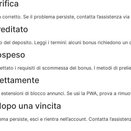
ifica
a corretto. Se il problema persiste, contatta l’assistenza via
reditato
o del deposito. Leggi i termini: alcuni bonus richiedono u
sospeso
ettato i requisiti di scommessa del bonus. I metodi di prel
rettamente
i estensioni di blocco annunci. Se usi la PWA, prova a rimuo
opo una vincita
ma persiste, esci e rientra nell’account. Contatta l’assisten