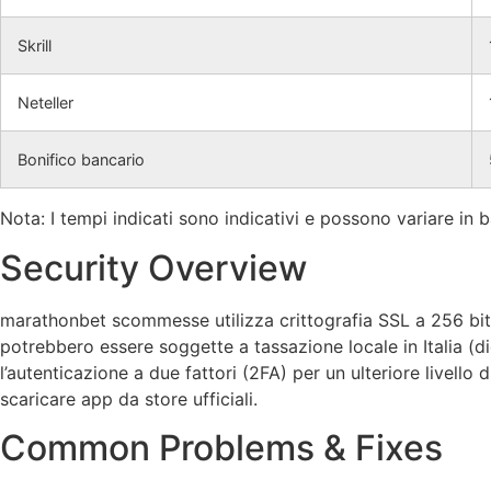
Skrill
Neteller
Bonifico bancario
Nota: I tempi indicati sono indicativi e possono variare in ba
Security Overview
marathonbet scommesse utilizza crittografia SSL a 256 bit p
potrebbero essere soggette a tassazione locale in Italia (dic
l’autenticazione a due fattori (2FA) per un ulteriore livel
scaricare app da store ufficiali.
Common Problems & Fixes