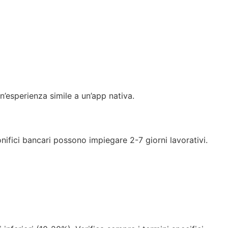
n’esperienza simile a un’app nativa.
onifici bancari possono impiegare 2-7 giorni lavorativi.