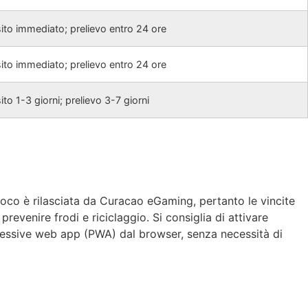
to immediato; prelievo entro 24 ore
to immediato; prelievo entro 24 ore
to 1-3 giorni; prelievo 3-7 giorni
ioco è rilasciata da Curacao eGaming, pertanto le vincite
revenire frodi e riciclaggio. Si consiglia di attivare
ogressive web app (PWA) dal browser, senza necessità di