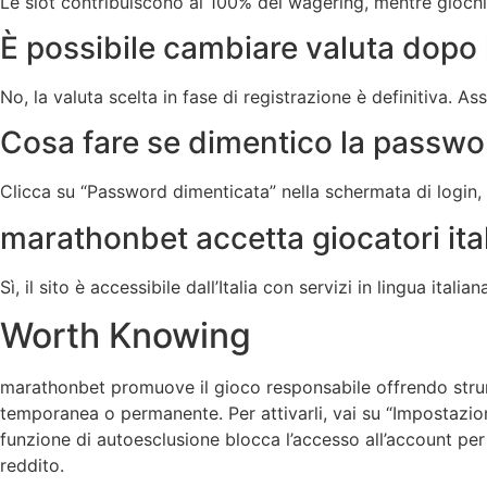
Le slot contribuiscono al 100% del wagering, mentre giochi 
È possibile cambiare valuta dopo 
No, la valuta scelta in fase di registrazione è definitiva. A
Cosa fare se dimentico la passwo
Clicca su “Password dimenticata” nella schermata di login, ins
marathonbet accetta giocatori ita
Sì, il sito è accessibile dall’Italia con servizi in lingua ital
Worth Knowing
marathonbet promuove il gioco responsabile offrendo strumen
temporanea o permanente. Per attivarli, vai su “Impostazion
funzione di autoesclusione blocca l’accesso all’account per
reddito.