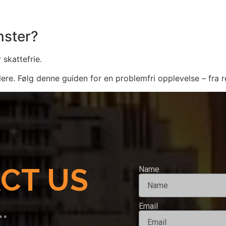
nster?
 skattefrie.
ere. Følg denne guiden for en problemfri opplevelse – fra regi
CT US
Name
Email