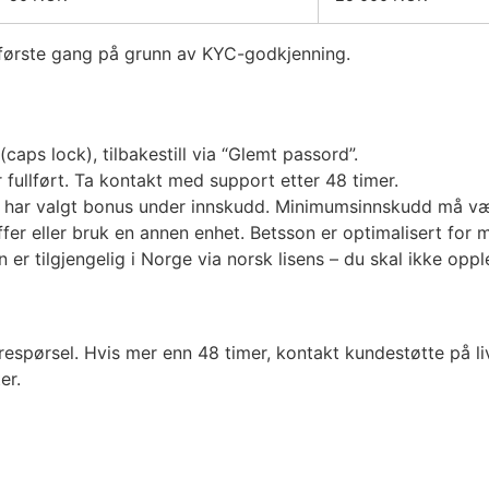
 første gang på grunn av KYC-godkjenning.
caps lock), tilbakestill via “Glemt passord”.
 fullført. Ta kontakt med support etter 48 timer.
har valgt bonus under innskudd. Minimumsinnskudd må væ
fer eller bruk en annen enhet. Betsson er optimalisert for 
 er tilgjengelig i Norge via norsk lisens – du skal ikke opp
respørsel. Hvis mer enn 48 timer, kontakt kundestøtte på liv
er.