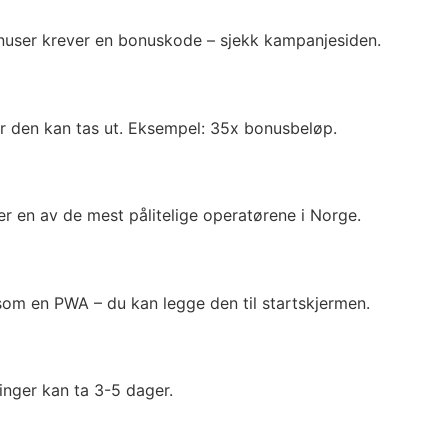
user krever en bonuskode – sjekk kampanjesiden.
r den kan tas ut. Eksempel: 35x bonusbeløp.
r en av de mest pålitelige operatørene i Norge.
som en PWA – du kan legge den til startskjermen.
inger kan ta 3-5 dager.