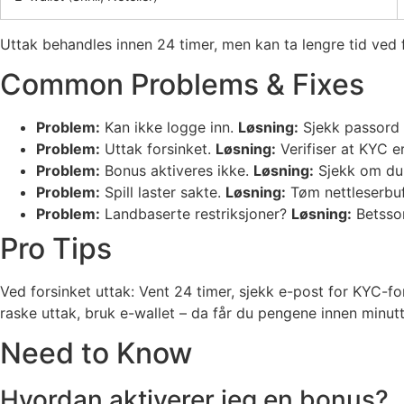
Uttak behandles innen 24 timer, men kan ta lengre tid ved
Common Problems & Fixes
Problem:
Kan ikke logge inn.
Løsning:
Sjekk passord (
Problem:
Uttak forsinket.
Løsning:
Verifiser at KYC er
Problem:
Bonus aktiveres ikke.
Løsning:
Sjekk om du 
Problem:
Spill laster sakte.
Løsning:
Tøm nettleserbuf
Problem:
Landbaserte restriksjoner?
Løsning:
Betsson
Pro Tips
Ved forsinket uttak: Vent 24 timer, sjekk e-post for KYC-fo
raske uttak, bruk e-wallet – da får du pengene innen minutt
Need to Know
Hvordan aktiverer jeg en bonus?