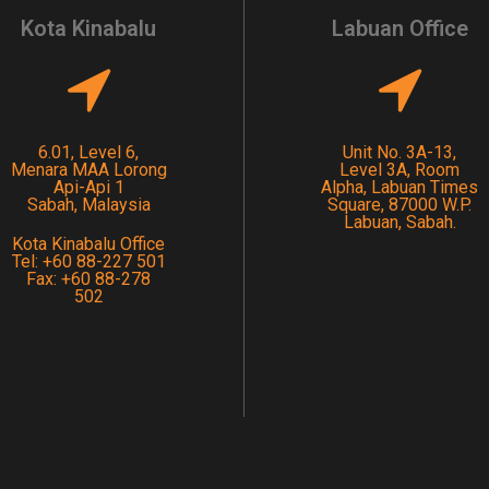
Kota Kinabalu
Labuan Office
6.01, Level 6,
Unit No. 3A-13,
Menara MAA Lorong
Level 3A, Room
Api-Api 1
Alpha, Labuan Times
Sabah, Malaysia
Square, 87000 W.P.
Labuan, Sabah.
Kota Kinabalu Office
Tel: +60 88-227 501
Fax: +60 88-278
502