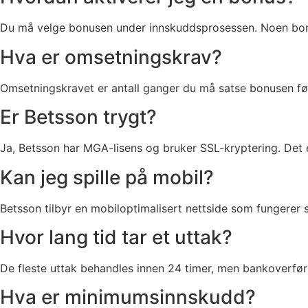
Du må velge bonusen under innskuddsprosessen. Noen bon
Hva er omsetningskrav?
Omsetningskravet er antall ganger du må satse bonusen fø
Er Betsson trygt?
Ja, Betsson har MGA-lisens og bruker SSL-kryptering. Det e
Kan jeg spille på mobil?
Betsson tilbyr en mobiloptimalisert nettside som fungerer 
Hvor lang tid tar et uttak?
De fleste uttak behandles innen 24 timer, men bankoverfør
Hva er minimumsinnskudd?