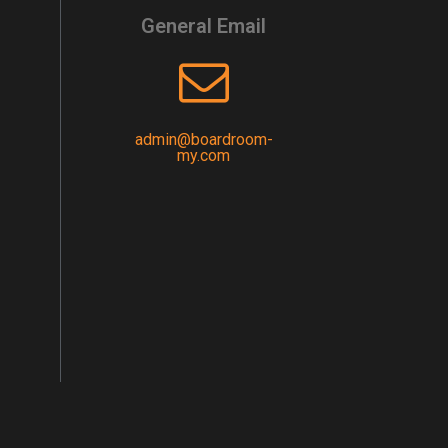
General Email
admin@boardroom-
my.com