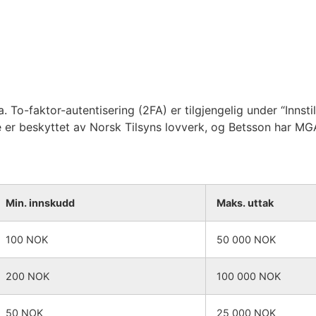
 To-faktor-autentisering (2FA) er tilgjengelig under “Innstil
re er beskyttet av Norsk Tilsyns lovverk, og Betsson har MG
Min. innskudd
Maks. uttak
100 NOK
50 000 NOK
200 NOK
100 000 NOK
50 NOK
25 000 NOK