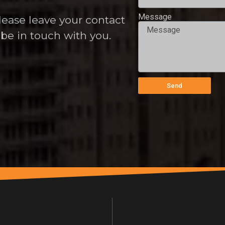
Message
ease leave your contact
 be in touch with you.
Send