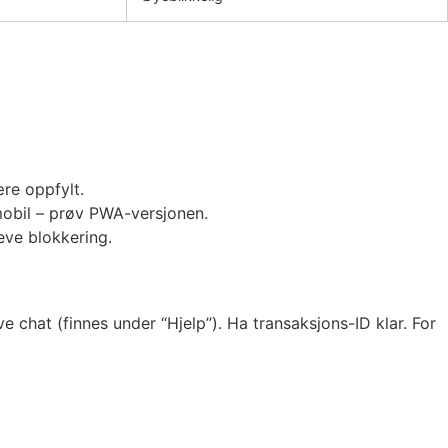
re oppfylt.
mobil – prøv PWA-versjonen.
leve blokkering.
e chat (finnes under “Hjelp”). Ha transaksjons-ID klar. For