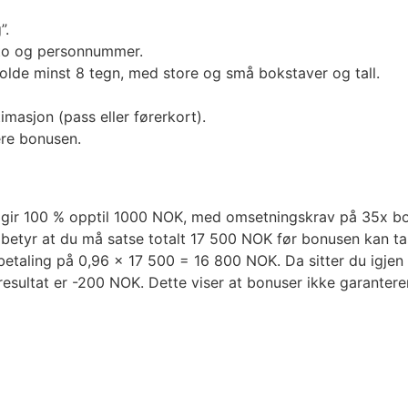
”.
dato og personnummer.
lde minst 8 tegn, med store og små bokstaver og tall.
timasjon (pass eller førerkort).
ere bonusen.
gir 100 % opptil 1000 NOK, med omsetningskrav på 35x bon
betyr at du må satse totalt 17 500 NOK før bonusen kan ta
betaling på 0,96 x 17 500 = 16 800 NOK. Da sitter du igje
ultat er -200 NOK. Dette viser at bonuser ikke garanterer 