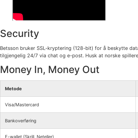
Security
Betsson bruker SSL-kryptering (128-bit) for å beskytte data.
tilgjengelig 24/7 via chat og e-post. Husk at norske spille
Money In, Money Out
Metode
Visa/Mastercard
Bankoverføring
E-wallet (Skrill, Neteller)