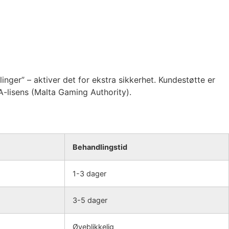
linger” – aktiver det for ekstra sikkerhet. Kundestøtte er
A-lisens (Malta Gaming Authority).
Behandlingstid
1-3 dager
3-5 dager
Øyeblikkelig