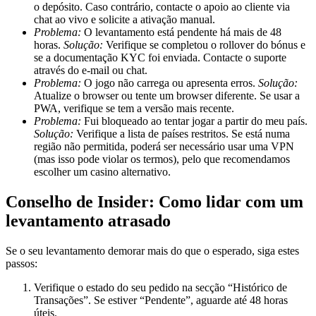
o depósito. Caso contrário, contacte o apoio ao cliente via
chat ao vivo e solicite a ativação manual.
Problema:
O levantamento está pendente há mais de 48
horas.
Solução:
Verifique se completou o rollover do bónus e
se a documentação KYC foi enviada. Contacte o suporte
através do e-mail ou chat.
Problema:
O jogo não carrega ou apresenta erros.
Solução:
Atualize o browser ou tente um browser diferente. Se usar a
PWA, verifique se tem a versão mais recente.
Problema:
Fui bloqueado ao tentar jogar a partir do meu país.
Solução:
Verifique a lista de países restritos. Se está numa
região não permitida, poderá ser necessário usar uma VPN
(mas isso pode violar os termos), pelo que recomendamos
escolher um casino alternativo.
Conselho de Insider: Como lidar com um
levantamento atrasado
Se o seu levantamento demorar mais do que o esperado, siga estes
passos:
Verifique o estado do seu pedido na secção “Histórico de
Transações”. Se estiver “Pendente”, aguarde até 48 horas
úteis.