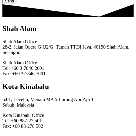
Send
Shah Alam
Shah Alam Office
28-2, Jalan Opera G U2/G, Taman TTDI Jaya, 40150 Shah Alam,
Selangor.
Shah Alam Office
Tel: +60 3-7846 2001
Fax: +60 3-7846 7001
Kota Kinabalu
6.01, Level 6, Menara MAA Lorong Api-Api 1
Sabah, Malaysia
Kota Kinabalu Office
Tel: +60 88-227 501
Fax: +60 88-278 502