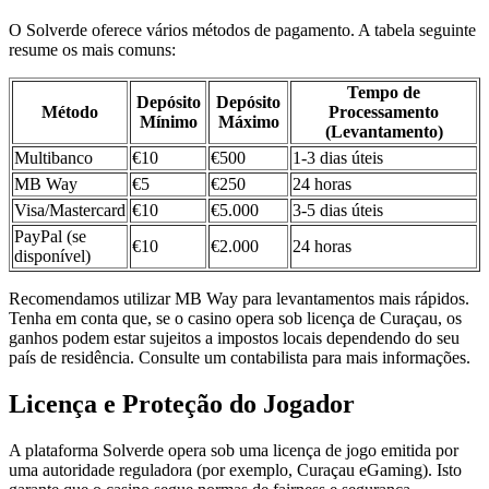
O Solverde oferece vários métodos de pagamento. A tabela seguinte
resume os mais comuns:
Tempo de
Depósito
Depósito
Método
Processamento
Mínimo
Máximo
(Levantamento)
Multibanco
€10
€500
1-3 dias úteis
MB Way
€5
€250
24 horas
Visa/Mastercard
€10
€5.000
3-5 dias úteis
PayPal (se
€10
€2.000
24 horas
disponível)
Recomendamos utilizar MB Way para levantamentos mais rápidos.
Tenha em conta que, se o casino opera sob licença de Curaçau, os
ganhos podem estar sujeitos a impostos locais dependendo do seu
país de residência. Consulte um contabilista para mais informações.
Licença e Proteção do Jogador
A plataforma Solverde opera sob uma licença de jogo emitida por
uma autoridade reguladora (por exemplo, Curaçau eGaming). Isto