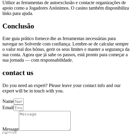
Utilize as ferramentas de autoexclusão e contacte organizações de
apoio como a Jogadores Anónimos. O casino também disponibiliza
links para ajuda.
Conclusão
Este guia prático fornece-lhe as ferramentas necessárias para
navegar no Solverde com confiança. Lembre-se de calcular sempre
o valor real dos bónus, gerir os seus limites e manter a segurança da
sua conta. Agora que já sabe os passos, está pronto para começar a
sua jornada — com responsabilidade.
contact us
Do you need an expert? Please leave your contact info and our
expert will be in touch with you.
Name
Email
Message