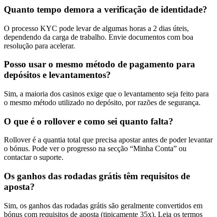
Quanto tempo demora a verificação de identidade?
O processo KYC pode levar de algumas horas a 2 dias úteis,
dependendo da carga de trabalho. Envie documentos com boa
resolução para acelerar.
Posso usar o mesmo método de pagamento para
depósitos e levantamentos?
Sim, a maioria dos casinos exige que o levantamento seja feito para
o mesmo método utilizado no depósito, por razões de segurança.
O que é o rollover e como sei quanto falta?
Rollover é a quantia total que precisa apostar antes de poder levantar
o bónus. Pode ver o progresso na secção “Minha Conta” ou
contactar o suporte.
Os ganhos das rodadas grátis têm requisitos de
aposta?
Sim, os ganhos das rodadas grátis são geralmente convertidos em
bónus com requisitos de aposta (tipicamente 35x). Leia os termos