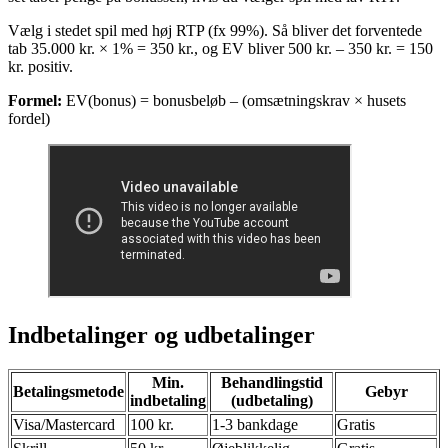
Vælg i stedet spil med høj RTP (fx 99%). Så bliver det forventede
tab 35.000 kr. × 1% = 350 kr., og EV bliver 500 kr. – 350 kr. = 150
kr. positiv.
Formel:
EV(bonus) = bonusbeløb – (omsætningskrav × husets
fordel)
Indbetalinger og udbetalinger
Min.
Behandlingstid
Betalingsmetode
Gebyr
indbetaling
(udbetaling)
Visa/Mastercard
100 kr.
1-3 bankdage
Gratis